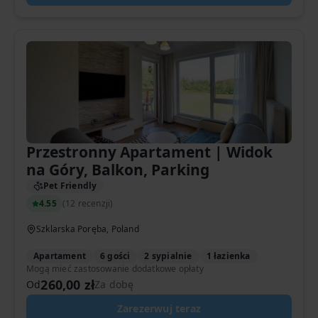
Przestronny Apartament | Widok
na Góry, Balkon, Parking
Pet Friendly
4.55
(
12 recenzji
)
Szklarska Poręba, Poland
Apartament
6 gości
2 sypialnie
1 łazienka
Mogą mieć zastosowanie dodatkowe opłaty
260,00 zł
Od
Za dobę
Zarezerwuj teraz