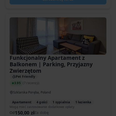
Funkcjonalny Apartament z
Balkonem | Parking, Przyjazny
Zwierzętom
Pet Friendly
3.95
(
7 recenzji
)
Szklarska Poręba, Poland
Apartament
4 gości
1 sypialnia
1 łazienka
Mogą mieć zastosowanie dodatkowe opłaty
150,00 zł
Od
Za dobę