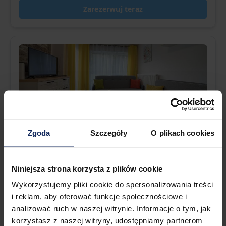
Zarezerwuj teraz
Rodzinny Apartament dla 6 Osób |
Zgoda
Szczegóły
O plikach cookies
Balkon i Prywatny Parking
Pet Friendly
4.8
(
15 recenzji
)
Niniejsza strona korzysta z plików cookie
Szklarska Poręba, Poland
Wykorzystujemy pliki cookie do spersonalizowania treści
i reklam, aby oferować funkcje społecznościowe i
Apartament
6 gości
2 sypialnie
1 łazienka
Mogą mieć zastosowanie dodatkowe opłaty
analizować ruch w naszej witrynie. Informacje o tym, jak
260,00 zł
Od
Za dobę
korzystasz z naszej witryny, udostępniamy partnerom