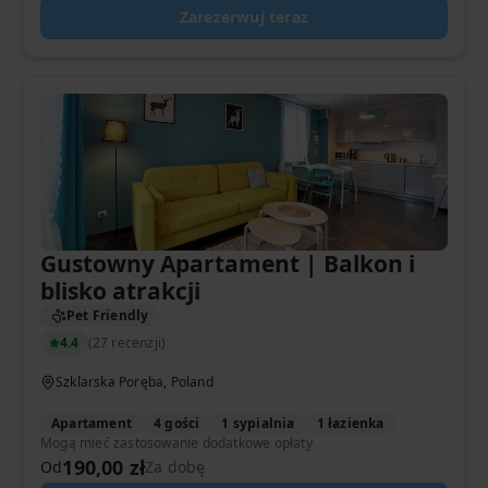
Zarezerwuj teraz
Gustowny Apartament | Balkon i
blisko atrakcji
Pet Friendly
4.4
(
27 recenzji
)
Szklarska Poręba, Poland
Apartament
4 gości
1 sypialnia
1 łazienka
Mogą mieć zastosowanie dodatkowe opłaty
190,00 zł
Od
Za dobę