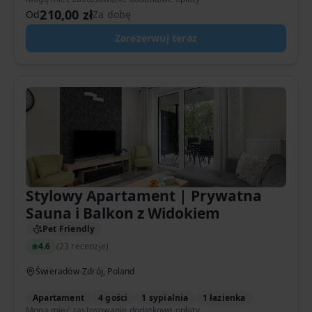
210,00 zł
Od
Za dobę
Zarezerwuj teraz
Stylowy Apartament | Prywatna
Sauna i Balkon z Widokiem
Pet Friendly
4.6
(
23 recenzje
)
Świeradów-Zdrój, Poland
Apartament
4 gości
1 sypialnia
1 łazienka
Mogą mieć zastosowanie dodatkowe opłaty