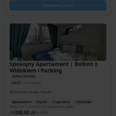
Zarezerwuj teraz
Spokojny Apartament | Balkon z
Widokiem i Parking
Pet Friendly
4.85
(
14 recenzji
)
Szklarska Poręba, Poland
Apartament
6 gości
1 sypialnia
1 łazienka
Mogą mieć zastosowanie dodatkowe opłaty
200,00 zł
Od
Za dobę