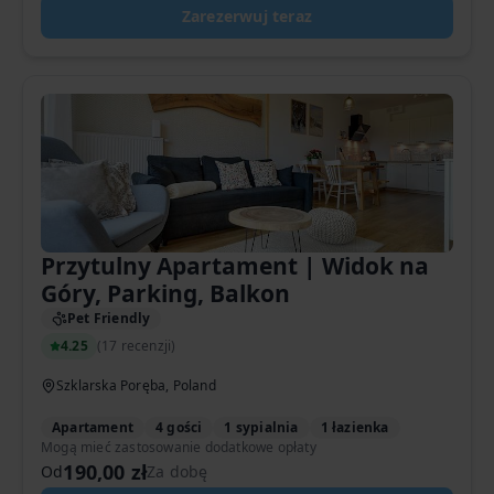
Zarezerwuj teraz
Przytulny Apartament | Widok na
Góry, Parking, Balkon
Pet Friendly
4.25
(
17 recenzji
)
Szklarska Poręba, Poland
Apartament
4 gości
1 sypialnia
1 łazienka
Mogą mieć zastosowanie dodatkowe opłaty
190,00 zł
Od
Za dobę