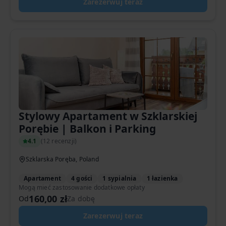
Zarezerwuj teraz
Stylowy Apartament w Szklarskiej
Porębie | Balkon i Parking
4.1
(
12 recenzji
)
Szklarska Poręba, Poland
Apartament
4 gości
1 sypialnia
1 łazienka
Mogą mieć zastosowanie dodatkowe opłaty
160,00 zł
Od
Za dobę
Zarezerwuj teraz