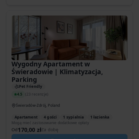
Wygodny Apartament w
Świeradowie | Klimatyzacja,
Parking
Pet Friendly
4.5
(
23 recenzje
)
Świeradów-Zdrój, Poland
Apartament
4 gości
1 sypialnia
1 łazienka
Mogą mieć zastosowanie dodatkowe opłaty
170,00 zł
Od
Za dobę