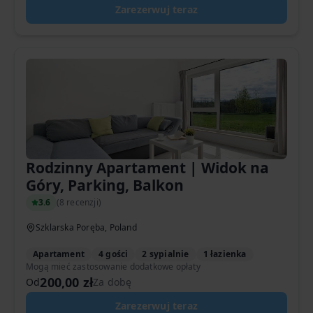
Zarezerwuj teraz
Rodzinny Apartament | Widok na
Góry, Parking, Balkon
3.6
(
8 recenzji
)
Szklarska Poręba, Poland
Apartament
4 gości
2 sypialnie
1 łazienka
Mogą mieć zastosowanie dodatkowe opłaty
200,00 zł
Od
Za dobę
Zarezerwuj teraz