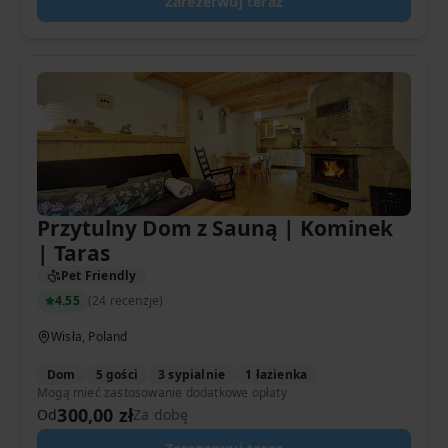
Zarezerwuj teraz
Przytulny Dom z Sauną | Kominek
| Taras
Pet Friendly
4.55
(
24 recenzje
)
Wisła, Poland
Dom
5 gości
3 sypialnie
1 łazienka
Mogą mieć zastosowanie dodatkowe opłaty
300,00 zł
Od
Za dobę