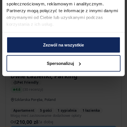
społecznościowym, reklamowym i analitycznym.
Zarezerwuj teraz
Partnerzy mogą połączyć te informacje z innymi danymi
otrzymanymi od Ciebie lub uzyskanymi podczas
korzystania z ich usług.
Zezwól na wszystkie
Spersonalizuj
Jasny Apartament z Balkonem |
Dwie Łazienki, Parking
Pet Friendly
4.6
(
30 recenzji
)
Szklarska Poręba, Poland
Apartament
5 gości
1 sypialnia
1 łazienka
Mogą mieć zastosowanie dodatkowe opłaty
210,00 zł
Od
Za dobę