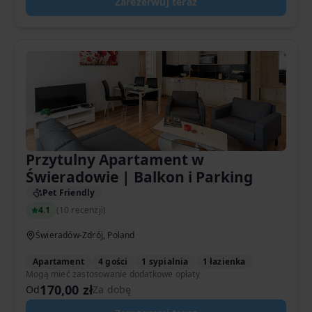
Zarezerwuj teraz
Przytulny Apartament w
Świeradowie | Balkon i Parking
Pet Friendly
4.1
(
10 recenzji
)
Świeradów-Zdrój, Poland
Apartament
4 gości
1 sypialnia
1 łazienka
Mogą mieć zastosowanie dodatkowe opłaty
170,00 zł
Od
Za dobę