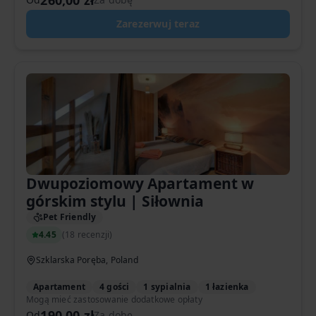
260,00 zł
Zarezerwuj teraz
Dwupoziomowy Apartament w
górskim stylu | Siłownia
Pet Friendly
4.45
(
18 recenzji
)
Szklarska Poręba, Poland
Apartament
4 gości
1 sypialnia
1 łazienka
Mogą mieć zastosowanie dodatkowe opłaty
190,00 zł
Od
Za dobę