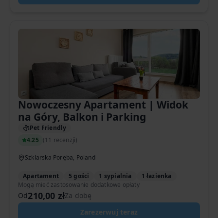
Nowoczesny Apartament | Widok
na Góry, Balkon i Parking
Pet Friendly
4.25
(
11 recenzji
)
Szklarska Poręba, Poland
Apartament
5 gości
1 sypialnia
1 łazienka
Mogą mieć zastosowanie dodatkowe opłaty
210,00 zł
Od
Za dobę
Zarezerwuj teraz