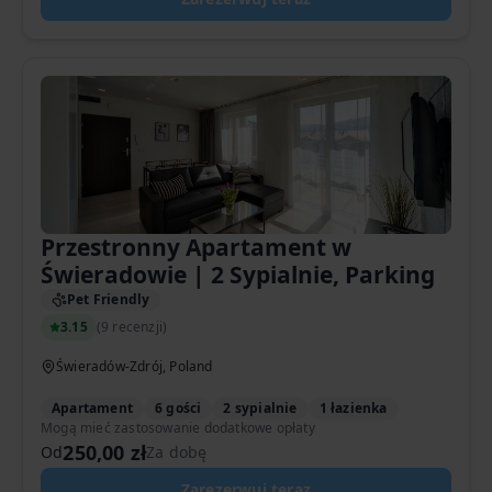
Przestronny Apartament w
Świeradowie | 2 Sypialnie, Parking
Pet Friendly
3.15
(
9 recenzji
)
Świeradów-Zdrój, Poland
Apartament
6 gości
2 sypialnie
1 łazienka
Mogą mieć zastosowanie dodatkowe opłaty
250,00 zł
Od
Za dobę
Zarezerwuj teraz