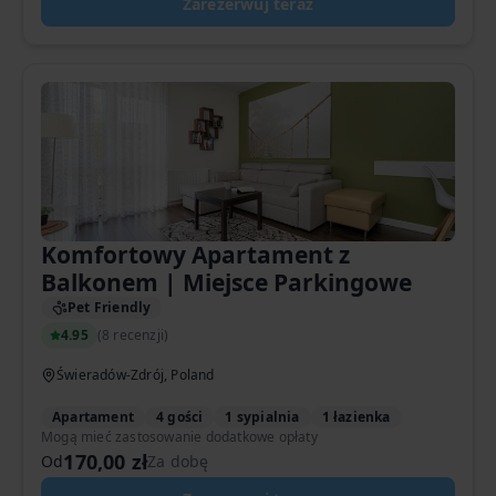
Zarezerwuj teraz
Komfortowy Apartament z
Balkonem | Miejsce Parkingowe
Pet Friendly
4.95
(
8 recenzji
)
Świeradów-Zdrój, Poland
Apartament
4 gości
1 sypialnia
1 łazienka
Mogą mieć zastosowanie dodatkowe opłaty
170,00 zł
Od
Za dobę