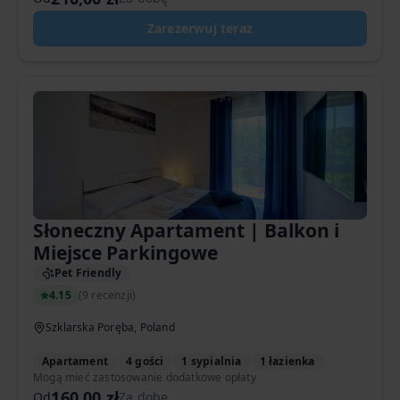
Zarezerwuj teraz
Słoneczny Apartament | Balkon i
Miejsce Parkingowe
Pet Friendly
4.15
(
9 recenzji
)
Szklarska Poręba, Poland
Apartament
4 gości
1 sypialnia
1 łazienka
Mogą mieć zastosowanie dodatkowe opłaty
160,00 zł
Od
Za dobę