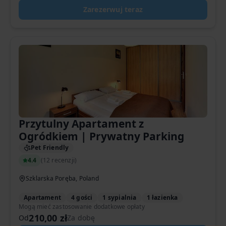
Zarezerwuj teraz
Przytulny Apartament z
Ogródkiem | Prywatny Parking
Pet Friendly
4.4
(
12 recenzji
)
Szklarska Poręba, Poland
Apartament
4 gości
1 sypialnia
1 łazienka
Mogą mieć zastosowanie dodatkowe opłaty
210,00 zł
Od
Za dobę