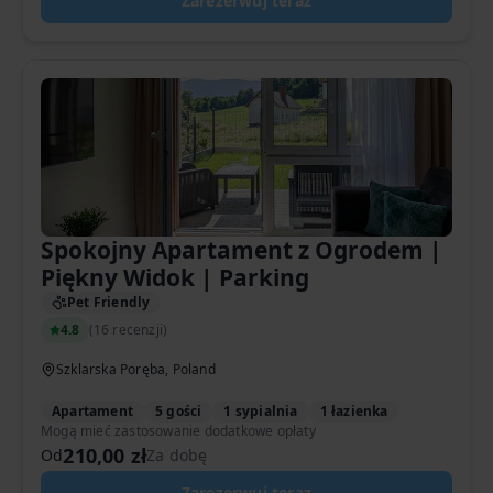
Zarezerwuj teraz
Spokojny Apartament z Ogrodem |
Piękny Widok | Parking
Pet Friendly
4.8
(
16 recenzji
)
Szklarska Poręba, Poland
Apartament
5 gości
1 sypialnia
1 łazienka
Mogą mieć zastosowanie dodatkowe opłaty
210,00 zł
Od
Za dobę
Zarezerwuj teraz