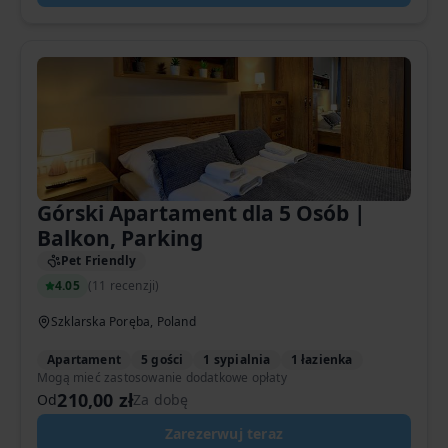
Górski Apartament dla 5 Osób |
Balkon, Parking
Pet Friendly
4.05
(
11 recenzji
)
Szklarska Poręba, Poland
Apartament
5 gości
1 sypialnia
1 łazienka
Mogą mieć zastosowanie dodatkowe opłaty
210,00 zł
Od
Za dobę
Zarezerwuj teraz