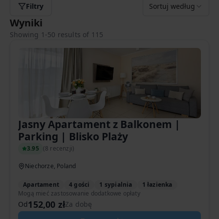
Filtry
Sortuj według
Wyniki
Showing 1-50 results of 115
Jasny Apartament z Balkonem |
Parking | Blisko Plaży
3.95
(
8 recenzji
)
Niechorze, Poland
Apartament
4 gości
1 sypialnia
1 łazienka
Mogą mieć zastosowanie dodatkowe opłaty
152,00 zł
Od
Za dobę