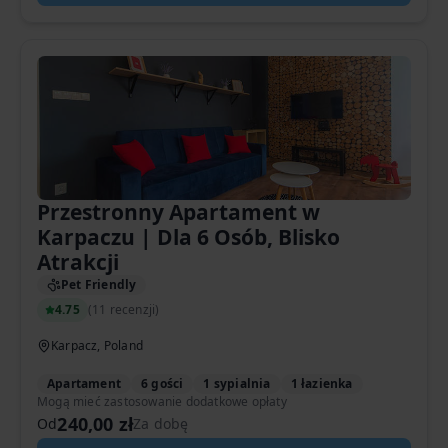
Przestronny Apartament w
Karpaczu | Dla 6 Osób, Blisko
Atrakcji
Pet Friendly
4.75
(
11 recenzji
)
Karpacz, Poland
Apartament
6 gości
1 sypialnia
1 łazienka
Mogą mieć zastosowanie dodatkowe opłaty
240,00 zł
Od
Za dobę