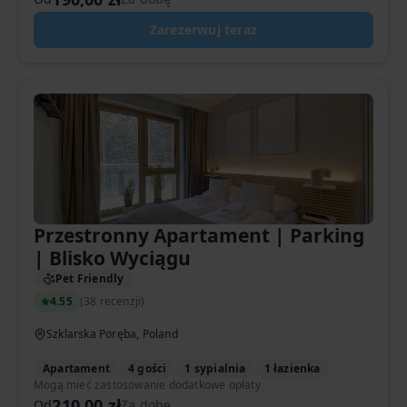
Zarezerwuj teraz
Przestronny Apartament | Parking
| Blisko Wyciągu
Pet Friendly
4.55
(
38 recenzji
)
Szklarska Poręba, Poland
Apartament
4 gości
1 sypialnia
1 łazienka
Mogą mieć zastosowanie dodatkowe opłaty
210,00 zł
Od
Za dobę