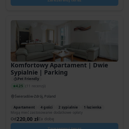
Komfortowy Apartament | Dwie
Sypialnie | Parking
Pet Friendly
4.25
(
11 recenzji
)
Świeradów-Zdrój, Poland
Apartament
4 gości
2 sypialnie
1 łazienka
Mogą mieć zastosowanie dodatkowe opłaty
220,00 zł
Od
Za dobę
Zarezerwuj teraz