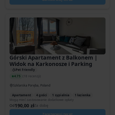
Górski Apartament z Balkonem |
Widok na Karkonosze i Parking
Pet Friendly
4.75
(
18 recenzji
)
Szklarska Poręba, Poland
Apartament
4 gości
1 sypialnia
1 łazienka
Mogą mieć zastosowanie dodatkowe opłaty
190,00 zł
Od
Za dobę
Zarezerwuj teraz