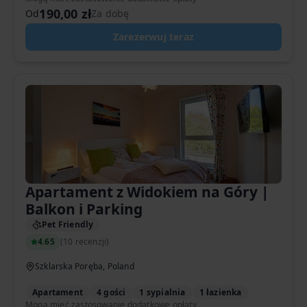
190,00 zł
Od
Za dobę
Zarezerwuj teraz
Apartament z Widokiem na Góry |
Balkon i Parking
Pet Friendly
4.65
(
10 recenzji
)
Szklarska Poręba, Poland
Apartament
4 gości
1 sypialnia
1 łazienka
Mogą mieć zastosowanie dodatkowe opłaty