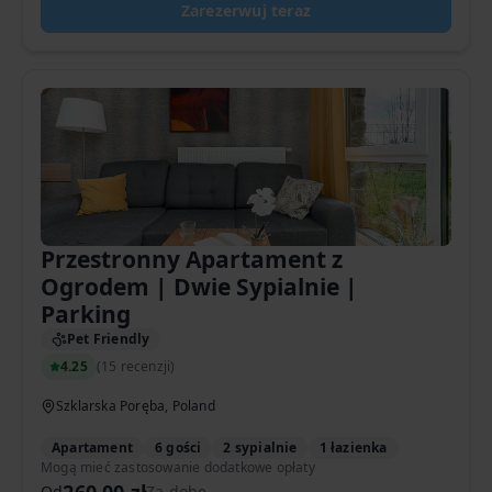
Zarezerwuj teraz
Przestronny Apartament z
Ogrodem | Dwie Sypialnie |
Parking
Pet Friendly
4.25
(
15 recenzji
)
Szklarska Poręba, Poland
Apartament
6 gości
2 sypialnie
1 łazienka
Mogą mieć zastosowanie dodatkowe opłaty
Od
Za dobę