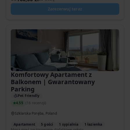
Zarezerwuj teraz
Komfortowy Apartament z
Balkonem | Gwarantowany
Parking
Pet Friendly
4.55
(
16 recenzji
)
Szklarska Poręba, Poland
Apartament
5 gości
1 sypialnia
1 łazienka
Mogą mieć zastosowanie dodatkowe opłaty