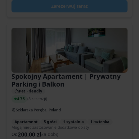
Zarezerwuj teraz
Spokojny Apartament | Prywatny
Parking i Balkon
Pet Friendly
4.75
(
8 recenzji
)
Szklarska Poręba, Poland
Apartament
5 gości
1 sypialnia
1 łazienka
Mogą mieć zastosowanie dodatkowe opłaty
200,00 zł
Od
Za dobę