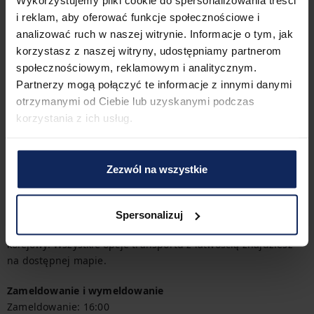
Wykorzystujemy pliki cookie do spersonalizowania treści
i reklam, aby oferować funkcje społecznościowe i
Inne rzeczy do zapamiętania
analizować ruch w naszej witrynie. Informacje o tym, jak
Podróżujesz z małym dzieckiem? Jeśli potrzebujesz łóżeczka 
korzystasz z naszej witryny, udostępniamy partnerom
turystycznego możesz je dodatkowo wykupić.

społecznościowym, reklamowym i analitycznym.
Partnerzy mogą połączyć te informacje z innymi danymi
Chciałbyś rozpocząć dzień pysznym posiłkiem? W tym 
otrzymanymi od Ciebie lub uzyskanymi podczas
apartamencie zamówisz śniadanie za dodatkową opłatą.

korzystania z ich usług.
Miejsce postojowe w garażu jest dostępne do Twojej 
dyspozycji. Wysokość: 2m
Zezwól na wszystkie
Przemieszczanie się
Doskonała lokalizacja apartamentu zapewnia łatwy dostęp do 
komunikacji miejskiej – w pobliżu znajdują się przystanki 
Spersonalizuj
tramwajowe i autobusowe, stacja metra oraz dworzec 
kolejowy. Wszystkie opcje transportu z łatwością znajdziesz 
na dostępnej mapie.
Zameldowanie i wymeldowanie
Zameldowanie:
16:00