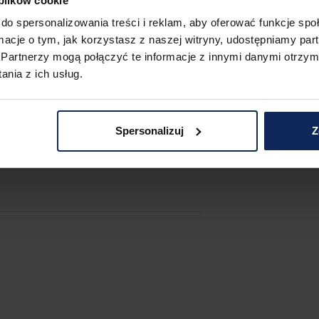
 plików cookie
do spersonalizowania treści i reklam, aby oferować funkcje sp
ormacje o tym, jak korzystasz z naszej witryny, udostępniamy p
cji.
Partnerzy mogą połączyć te informacje z innymi danymi otrzym
nia z ich usług.
 oraz lotniska, apartament jest 
e i regionie. Wszystkie opcje 
Spersonalizuj
Z