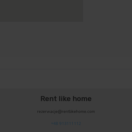
Rent like home
rezerwacje@rentlikehome.com
+48 913111112