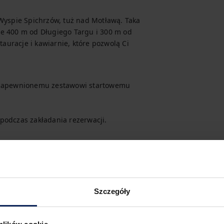
Wyspie Spichrzów, tuż nad Motławą. Taka 
e 400 m od Długiego Targu i 300 m od 
tauracje i kawiarnie, które pozwolą Ci 
i zapewnionemu zestawowi startowemu 
podczas zakładania rezerwacji.
 turystycznego możesz je dodatkowo 
Szczegóły
amencie zamówisz śniadanie za 
ię z zespołem. Uwaga: śniadania 