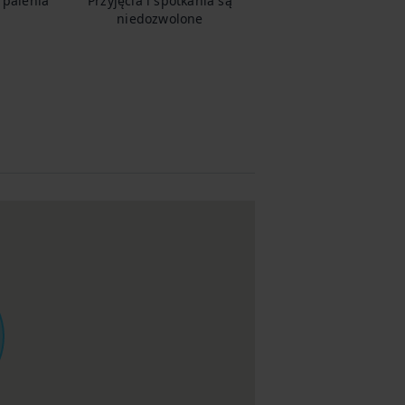
 palenia
Przyjęcia i spotkania są
niedozwolone