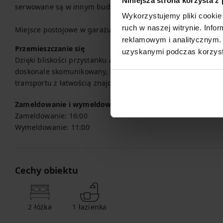
Niniejsza strona korzysta z
serwowane są w innym budynku.

Wykorzystujemy pliki cookie 
ruch w naszej witrynie. Inf
Miejsce postojowe w garażu jest dostępne do Twojej dyspozy
reklamowym i analitycznym. 
Przemieszczanie się
uzyskanymi podczas korzysta
Dzięki bliskości przystanku autobusowego, dworca kolejowego
doskonale skomunikowany, co ułatwia podróżowanie po mieści
transportu z łatwością znajdziesz na dostępnej mapie.
Zameldowanie i wymeldowanie
Zameldowanie:
16:00
Wymeldowanie:
11:00
Cechy obiektu
2
łóżka
1
łazienka