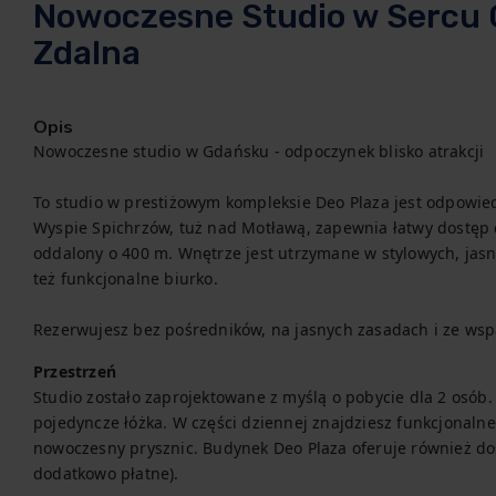
Nowoczesne Studio w Sercu 
Zdalna
Opis
Nowoczesne studio w Gdańsku - odpoczynek blisko atrakcji

To studio w prestiżowym kompleksie Deo Plaza jest odpowiedz
Wyspie Spichrzów, tuż nad Motławą, zapewnia łatwy dostęp do
oddalony o 400 m. Wnętrze jest utrzymane w stylowych, jasny
też funkcjonalne biurko.

Rezerwujesz bez pośredników, na jasnych zasadach i ze wsp
Przestrzeń
Studio zostało zaprojektowane z myślą o pobycie dla 2 osó
pojedyncze łóżka. W części dziennej znajdziesz funkcjonalne 
nowoczesny prysznic. Budynek Deo Plaza oferuje również dost
dodatkowo płatne).