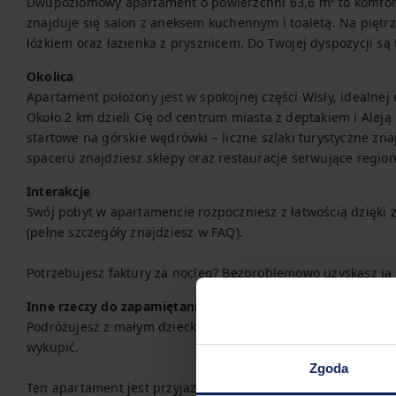
Dwupoziomowy apartament o powierzchni 63,6 m² to komforto
znajduje się salon z aneksem kuchennym i toaletą. Na piętrz
łóżkiem oraz łazienka z prysznicem. Do Twojej dyspozycji są
Okolica
Apartament położony jest w spokojnej części Wisły, idealnej 
Około 2 km dzieli Cię od centrum miasta z deptakiem i Aleją
startowe na górskie wędrówki – liczne szlaki turystyczne znaj
spaceru znajdziesz sklepy oraz restauracje serwujące regio
Interakcje
Swój pobyt w apartamencie rozpoczniesz z łatwością dzięk
(pełne szczegóły znajdziesz w FAQ).

Potrzebujesz faktury za nocleg? Bezproblemowo uzyskasz ją 
Inne rzeczy do zapamiętania
Podróżujesz z małym dzieckiem? Jeśli potrzebujesz łóżeczka
wykupić.

Zgoda
Ten apartament jest przyjazny zwierzętom domowym.
