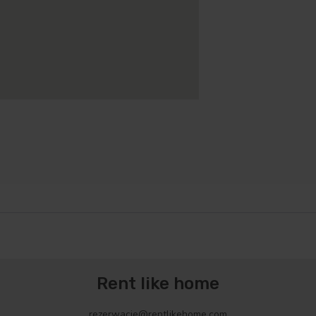
Rent like home
rezerwacje@rentlikehome.com