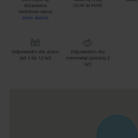
dozwolone
(22:00 do 06:00)
(dodatkowa opłata)
More details
Skontaktuj się z nami, aby poinformować nas, że przyprowadzasz swoje zwierzę i uzyskać szczegółowe informacje na temat dodatkowej opłaty.
Odpowiedni dla dzieci
Odpowiedni dla
(od 2 do 12 lat)
niemowląt (poniżej 2
lat)