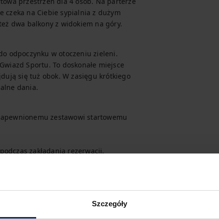
wa przestrzeń dla 4 osób. Na parterze 
e czeka na Ciebie sypialnia z dużym 
 też dwa balkony z widokiem na góry.
do odpoczynku w otoczeniu zieleni. 
 Gwiazd Sportu. To doskonałe miejsce 
dują się tuż obok. W zasięgu krótkiego 
nalne dania.
i zapewnionemu zestawowi startowemu 
podczas zakładania rezerwacji.
 turystycznego możesz je dodatkowo 
Szczegóły