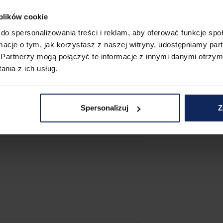
 plików cookie
do spersonalizowania treści i reklam, aby oferować funkcje sp
ormacje o tym, jak korzystasz z naszej witryny, udostępniamy p
 skomunikowany, co ułatwia zarówno 
Partnerzy mogą połączyć te informacje z innymi danymi otrzym
z łatwością znajdziesz na dostępnej 
nia z ich usług.
Spersonalizuj
Z