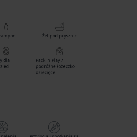
zampon
Żel pod prysznic
y dla
Pack 'n Play /
zieci
podróżne łóżeczko
dziecięce
 palenia
Przyjęcia i spotkania są