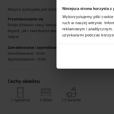
Niniejsza strona korzysta z
Miejsce postojowe jest dostępne do Twojej dyspozycji.
Wykorzystujemy pliki cookie 
Przemieszczanie się
ruch w naszej witrynie. Inf
Dzięki bliskości stacji kolejowej, apartament jest doskonale
reklamowym i analitycznym. 
dojazd, jak i zwiedzanie okolicy. Wszystkie opcje transportu 
uzyskanymi podczas korzysta
mapie.
Zameldowanie i wymeldowanie
Zameldowanie:
16:00
Wymeldowanie:
10:00
Cechy obiektu
1
sypialnia
2
łóżka
1.5
łazienki