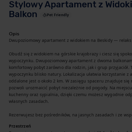
Stylowy Apartament z Widoki
Balkon
Pet Friendly
Opis
Dwupoziomowy apartament z widokiem na Beskidy — relaks 
Obudź się z widokiem na górskie krajobrazy i ciesz się spok
wypoczynku. Dwupoziomowy apartament z dwoma balkonami z
komfortowy pobyt zarówno dla rodzin, jak i grup przyjaciół. T
wypoczynku blisko natury. Lokalizacja ułatwia korzystanie z 
oddalone jest o około 2 km. W zasięgu spaceru znajduje się 
pozwoli urozmaicić pobyt niezależnie od pogody. Na miejscu
kuchenny oraz sypialnia, dzięki czemu możesz wygodnie odp
własnych zasadach.

Rezerwujesz bez pośredników, na jasnych zasadach i ze wsp
Przestrzeń