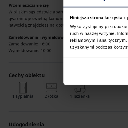
Przemieszczanie się
W bliskim sąsiedztwie apartamentu znajdują się trzy przysta
Niniejsza strona korzysta z
gwarantuje świetną komunikację z całą okolicą i ułatwia pod
łatwością znajdziesz na dostępnej mapie.
Wykorzystujemy pliki cookie 
ruch w naszej witrynie. Inf
Zameldowanie i wymeldowanie
reklamowym i analitycznym. 
Zameldowanie:
16:00
uzyskanymi podczas korzysta
Wymeldowanie:
10:00
Cechy obiektu
1
sypialnia
2
łóżka
1
łazienka
Udogodnienia