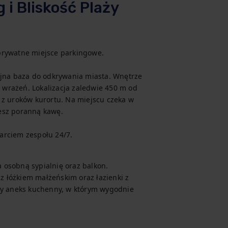
 i Bliskość Plaży
prywatne miejsce parkingowe.

na baza do odkrywania miasta. Wnętrze 
m wrażeń. Lokalizacja zaledwie 450 m od 
 z uroków kurortu. Na miejscu czeka w 
esz poranną kawę.

arciem zespołu 24/7.
osobną sypialnię oraz balkon. 
z łóżkiem małżeńskim oraz łazienki z 
ny aneks kuchenny, w którym wygodnie 