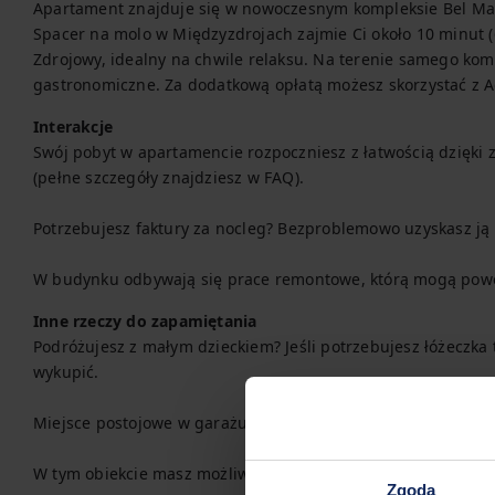
Apartament znajduje się w nowoczesnym kompleksie Bel Mare
Spacer na molo w Międzyzdrojach zajmie Ci około 10 minut (6
Zdrojowy, idealny na chwile relaksu. Na terenie samego kom
gastronomiczne. Za dodatkową opłatą możesz skorzystać z Aq
Interakcje
Swój pobyt w apartamencie rozpoczniesz z łatwością dzięk
(pełne szczegóły znajdziesz w FAQ).

Potrzebujesz faktury za nocleg? Bezproblemowo uzyskasz ją 
W budynku odbywają się prace remontowe, którą mogą pow
Inne rzeczy do zapamiętania
Podróżujesz z małym dzieckiem? Jeśli potrzebujesz łóżeczka
wykupić.

Miejsce postojowe w garażu jest dostępne do Twojej dyspozyc
W tym obiekcie masz możliwość skorzystania z płatnej strefy
Zgoda