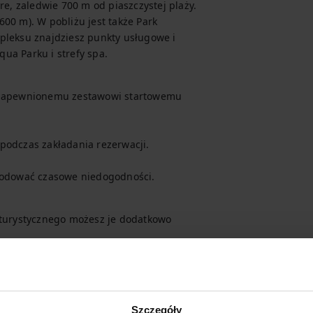
, zaledwie 700 m od piaszczystej plaży. 
00 m). W pobliżu jest także Park 
pleksu znajdziesz punkty usługowe i 
ua Parku i strefy spa.
i zapewnionemu zestawowi startowemu 
podczas zakładania rezerwacji.

odować czasowe niedogodności.
 turystycznego możesz je dodatkowo 
ji.

 SPA.
Szczegóły