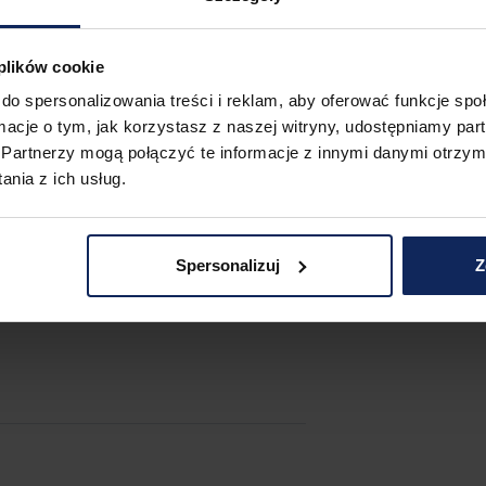
nki autobusowe oraz stacja kolejowa, co 
 plików cookie
różowanie. Wszystkie opcje transportu z 
do spersonalizowania treści i reklam, aby oferować funkcje sp
ormacje o tym, jak korzystasz z naszej witryny, udostępniamy p
Partnerzy mogą połączyć te informacje z innymi danymi otrzym
nia z ich usług.
Spersonalizuj
Z