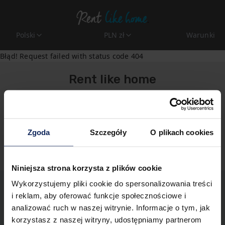
Polski
PLN zł
Warunki
Błąd! Request failed with status code 404
Rent like home
rezerwacje@rentlikehome.com
+48 913111112
Zgoda
Szczegóły
O plikach cookies
Polityka prywatności
Niniejsza strona korzysta z plików cookie
Wykorzystujemy pliki cookie do spersonalizowania treści
i reklam, aby oferować funkcje społecznościowe i
analizować ruch w naszej witrynie. Informacje o tym, jak
korzystasz z naszej witryny, udostępniamy partnerom