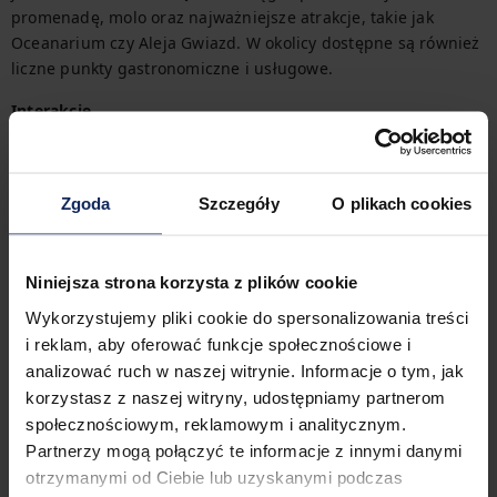
promenadę, molo oraz najważniejsze atrakcje, takie jak 
Oceanarium czy Aleja Gwiazd. W okolicy dostępne są również 
liczne punkty gastronomiczne i usługowe.
Interakcje
Swój pobyt w apartamencie rozpoczniesz z łatwością dzięki 
zapewnionemu zestawowi startowemu (pełne szczegóły 
znajdziesz w FAQ).

Zgoda
Szczegóły
O plikach cookies
Potrzebujesz faktury za nocleg? Bezproblemowo uzyskasz ją 
podczas zakładania rezerwacji.
Niniejsza strona korzysta z plików cookie
Inne rzeczy do zapamiętania
Wykorzystujemy pliki cookie do spersonalizowania treści
Podróżujesz z małym dzieckiem? Jeśli potrzebujesz łóżeczka 
i reklam, aby oferować funkcje społecznościowe i
turystycznego możesz je dodatkowo wykupić.
analizować ruch w naszej witrynie. Informacje o tym, jak
korzystasz z naszej witryny, udostępniamy partnerom
Przemieszczanie się
W pobliżu apartamentu znajduje się stacja kolejowa, co 
społecznościowym, reklamowym i analitycznym.
ułatwia podróżowanie i zwiedzanie okolicy. Wszystkie 
Partnerzy mogą połączyć te informacje z innymi danymi
dostępne opcje transportu z łatwością znajdziesz na naszej 
otrzymanymi od Ciebie lub uzyskanymi podczas