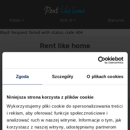
Polski
PLN zł
Warunki
Błąd! Request failed with status code 404
Rent like home
rezerwacje@rentlikehome.com
+48 913111112
Zgoda
Szczegóły
O plikach cookies
Polityka prywatności
Niniejsza strona korzysta z plików cookie
Wykorzystujemy pliki cookie do spersonalizowania treści
i reklam, aby oferować funkcje społecznościowe i
analizować ruch w naszej witrynie. Informacje o tym, jak
korzystasz z naszej witryny, udostępniamy partnerom