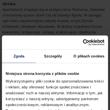
Okolica
Apartament znajduje się w samym sercu Poznania. Zaledwie 
3-minutowy spacer dzieli Cię od Starego Rynku. W zasięgu 
ręki masz najważniejsze zabytki miasta, w tym Zamek 
Królewski i Muzeum Narodowe. W okolicy znajdziesz liczne 
kawiarnie, restauracje i sklepy, a także park, idealny na 
chwile relaksu.
Interakcje
Swój pobyt w apartamencie rozpoczniesz z łatwością dzięki 
Zgoda
Szczegóły
O plikach cookies
zapewnionemu zestawowi startowemu (pełne szczegóły 
znajdziesz w FAQ).

Niniejsza strona korzysta z plików cookie
Potrzebujesz faktury za nocleg? Bezproblemowo uzyskasz ją 
podczas zakładania rezerwacji.
Wykorzystujemy pliki cookie do spersonalizowania treści
i reklam, aby oferować funkcje społecznościowe i
Inne rzeczy do zapamiętania
analizować ruch w naszej witrynie. Informacje o tym, jak
Podróżujesz z małym dzieckiem? Jeśli potrzebujesz łóżeczka 
korzystasz z naszej witryny, udostępniamy partnerom
turystycznego możesz je dodatkowo wykupić.
społecznościowym, reklamowym i analitycznym.