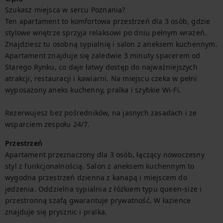
Szukasz miejsca w sercu Poznania?

Ten apartament to komfortowa przestrzeń dla 3 osób, gdzie 
stylowe wnętrze sprzyja relaksowi po dniu pełnym wrażeń. 
Znajdziesz tu osobną sypialnię i salon z aneksem kuchennym. 
Apartament znajduje się zaledwie 3 minuty spacerem od 
Starego Rynku, co daje łatwy dostęp do najważniejszych 
atrakcji, restauracji i kawiarni. Na miejscu czeka w pełni 
wyposażony aneks kuchenny, pralka i szybkie Wi-Fi.

Rezerwujesz bez pośredników, na jasnych zasadach i ze 
wsparciem zespołu 24/7.
Przestrzeń
Apartament przeznaczony dla 3 osób, łączący nowoczesny 
styl z funkcjonalnością. Salon z aneksem kuchennym to 
wygodna przestrzeń dzienna z kanapą i miejscem do 
jedzenia. Oddzielna sypialnia z łóżkiem typu queen-size i 
przestronną szafą gwarantuje prywatność. W łazience 
znajduje się prysznic i pralka.