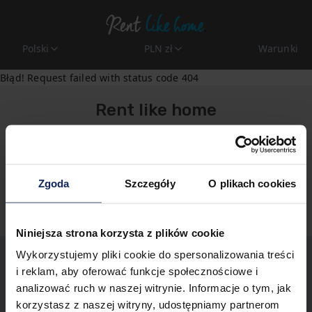
Polski
PLN zł
Warunki
Błąd! Request failed with status code 404
Rent like home
rezerwacje@rentlikehome.com
+48 913111112
Zgoda
Szczegóły
O plikach cookies
Polityka prywatności
Niniejsza strona korzysta z plików cookie
Wykorzystujemy pliki cookie do spersonalizowania treści
i reklam, aby oferować funkcje społecznościowe i
analizować ruch w naszej witrynie. Informacje o tym, jak
korzystasz z naszej witryny, udostępniamy partnerom