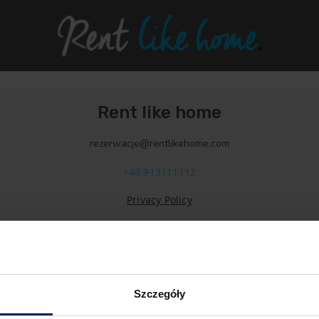
Rent like home
rezerwacje@rentlikehome.com
+48 913111112
Privacy Policy
Szczegóły