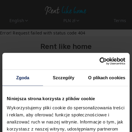
English
PLN zł
Terms
Error! Request failed with status code 404
Rent like home
rezerwacje@rentlikehome.com
+48 913111112
Zgoda
Szczegóły
O plikach cookies
Privacy Policy
Niniejsza strona korzysta z plików cookie
Wykorzystujemy pliki cookie do spersonalizowania treści
i reklam, aby oferować funkcje społecznościowe i
analizować ruch w naszej witrynie. Informacje o tym, jak
korzystasz z naszej witryny, udostępniamy partnerom