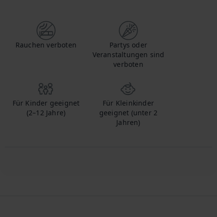
Wenn Sie Ihr Haustier mitbringen, kontaktieren Sie uns, um mehr über die zusätzlichen Gebühren zu erfahren.
Rauchen verboten
Partys oder
Veranstaltungen sind
verboten
Für Kinder geeignet
Für Kleinkinder
(2–12 Jahre)
geeignet (unter 2
Jahren)