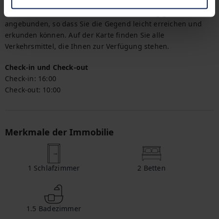
Herumkommen
Dank der Nähe zum Bahnhof ist die Wohnung gut 
angebunden, so dass Sie die Gegend leicht erreichen und 
erkunden können. Auf der Karte finden Sie alle 
Verkehrsmittel, die Ihnen zur Verfügung stehen.
Check-in und Check-out
Check-in:
16:00
Check-out:
10:00
Merkmale der Immobilie
1
Schlafzimmer
2
Betten
1.5
Badezimmer