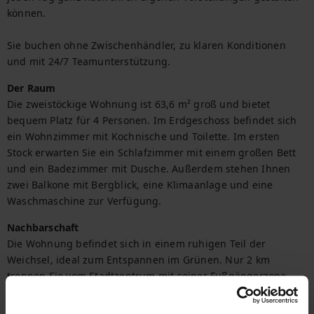
können.

Sie buchen ohne Zwischenhändler, zu klaren Konditionen 
und mit 24/7 Teamunterstützung.
Der Raum
Die zweistöckige Wohnung ist 63,6 m² groß und bietet 
bequem Platz für 4 Personen. Im Erdgeschoss befindet sich 
ein Wohnzimmer mit Kochnische und Toilette. Im ersten 
Stock erwarten Sie ein Schlafzimmer mit einem großen Bett 
und ein Badezimmer mit Dusche. Außerdem stehen Ihnen 
zwei Balkone mit Bergblick, eine Klimaanlage und eine 
Waschmaschine zur Verfügung.
Nachbarschaft
Die Wohnung befindet sich in einem ruhigen Teil der 
Weichsel, ideal zum Entspannen im Grünen. Nur 2 km 
trennen Sie vom Stadtzentrum mit seiner Fußgängerzone 
und der Avenue of Sports Stars. Es ist der perfekte 
Ausgangspunkt für Bergwanderungen - zahlreiche 