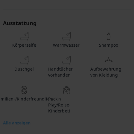
Ausstattung
Körperseife
Warmwasser
Shampoo
Duschgel
Handtücher
Aufbewahrung
vorhanden
von Kleidung
amilien-/Kinderfreundlich
Pack'n
Play/Reise-
Kinderbett
Alle anzeigen