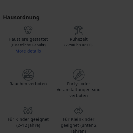
Hausordnung
Haustiere gestattet
Ruhezeit
(zusätzliche Gebühr)
(22:00 bis 06:00)
More details
Wenn Sie Ihr Haustier mitbringen, kontaktieren Sie uns, um mehr über die zusätzlichen Gebühren zu erfahren.
Rauchen verboten
Partys oder
Veranstaltungen sind
verboten
Für Kinder geeignet
Für Kleinkinder
(2–12 Jahre)
geeignet (unter 2
Jahren)