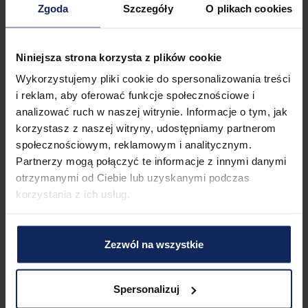
Zgoda
Szczegóły
O plikach cookies
Weitere Dinge, die es zu beachten gilt
Ihnen steht ein Parkplatz im Freien zur Verfügung. 

Niniejsza strona korzysta z plików cookie
Reisen Sie mit einem Kleinkind? Falls Sie ein Reisebett 
Wykorzystujemy pliki cookie do spersonalizowania treści
benötigen, können Sie dieses gegen eine zusätzliche Gebühr 
i reklam, aby oferować funkcje społecznościowe i
mieten.

analizować ruch w naszej witrynie. Informacje o tym, jak
korzystasz z naszej witryny, udostępniamy partnerom
In diesem Appartement sind Haustiere erlaubt.
społecznościowym, reklamowym i analitycznym.
Herumkommen
Partnerzy mogą połączyć te informacje z innymi danymi
Die günstige Lage des Hotels bietet einen einfachen Zugang 
otrzymanymi od Ciebie lub uzyskanymi podczas
zum Bahnhof, was für Bahnreisende sehr praktisch ist. Alle 
korzystania z ich usług.
Verkehrsmittel können leicht auf der Karte gefunden werden.
Check-in und Check-out
Zezwól na wszystkie
Check-in:
16:00
Check-out:
11:00
Spersonalizuj