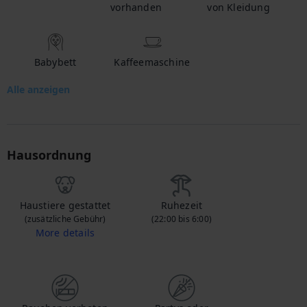
vorhanden
von Kleidung
Babybett
Kaffeemaschine
Alle anzeigen
Hausordnung
Haustiere gestattet
Ruhezeit
(zusätzliche Gebühr)
(22:00 bis 6:00)
More details
Wenn Sie Ihr Haustier mitbringen, kontaktieren Sie uns, um mehr über die zusätzlichen Gebühren zu erfahren.