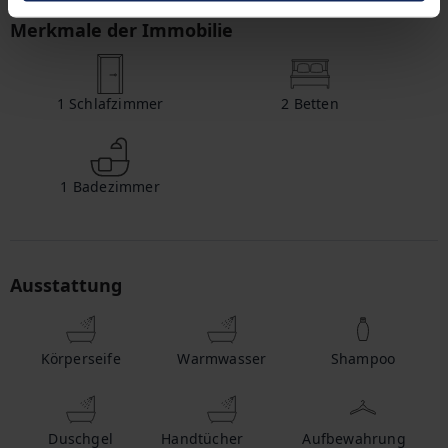
Merkmale der Immobilie
1
Schlafzimmer
2
Betten
1
Badezimmer
Ausstattung
Körperseife
Warmwasser
Shampoo
Duschgel
Handtücher
Aufbewahrung