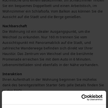
Kochnische und einem Badezimmer. Im Schlafzimmer finden 
Sie ein bequemes Doppelbett und einen Arbeitstisch, im 
Wohnzimmer ein Schlafsofa. Vom Balkon aus können Sie die 
Aussicht auf die Stadt und die Berge genießen.
Nachbarschaft
Die Wohnung ist ein idealer Ausgangspunkt, um die 
Weichsel zu erkunden. Nur 160 m trennen Sie vom 
Aussichtspunkt mit Panoramablick auf die Stadt, und 
zahlreiche Wanderwege befinden sich direkt vor Ihrer 
Haustür. Das Zentrum von Weichsel und die berühmte 
Promenade erreichen Sie mit dem Auto in 6 Minuten. 
Lebensmittelläden sind ebenfalls in der Nähe vorhanden.
Interaktion
Ihren Aufenthalt in der Wohnung beginnen Sie mühelos 
dank des bereitgestellten Starter-Sets (alle Details finden Sie 
in den FAQ).

Benötigen Sie eine Rechnung für die Übernachtung? Sie 
erhalten sie problemlos bei der Buchung.