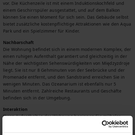
vor. Die Küchenzeile ist mit einem Induktionskochfeld und 
einem Geschirrspüler ausgestattet, und auf dem Balkon 
können Sie einen Moment für sich sein. Das Gebäude selbst 
bietet zusätzliche kostenpflichtige Attraktionen wie den Aqua 
Park und ein Spielzimmer für Kinder.
Nachbarschaft
Die Wohnung befindet sich in einem modernen Komplex, der 
einen ruhigen Aufenthalt garantiert und gleichzeitig in der 
Nähe der wichtigsten Sehenswürdigkeiten von Międzyzdroje 
liegt. Sie ist nur 8 Gehminuten von der Seebrücke und der 
Promenade entfernt, und den Sandstrand erreichen Sie in 
wenigen Minuten. Das Ozeanarium ist ebenfalls nur 5 
Minuten entfernt. Zahlreiche Restaurants und Geschäfte 
befinden sich in der Umgebung.
Interaktion
Ihren Aufenthalt in der Wohnung beginnen Sie mühelos 
dank des bereitgestellten Starter-Sets (alle Details finden Sie 
in den FAQ).
