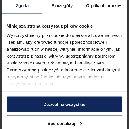
Zgoda
Szczegóły
O plikach cookies
Benötigen Sie eine Rechnung für die Übernachtung? Sie 
erhalten sie problemlos bei der Buchung.

Niniejsza strona korzysta z plików cookie
Das Gebäude wird renoviert, was vorübergehend zu 
Beeinträchtigungen führen kann.
Wykorzystujemy pliki cookie do spersonalizowania treści
i reklam, aby oferować funkcje społecznościowe i
Weitere Dinge, die es zu beachten gilt
analizować ruch w naszej witrynie. Informacje o tym, jak
Reisen Sie mit einem kleinen Kind? Falls Sie ein Reisebett 
korzystasz z naszej witryny, udostępniamy partnerom
benötigen, können Sie es zusätzlich dazubuchen.

społecznościowym, reklamowym i analitycznym.
Partnerzy mogą połączyć te informacje z innymi danymi
Ein Stellplatz in der Garage steht zu Ihrer Verfügung. 
otrzymanymi od Ciebie lub uzyskanymi podczas
Einfahrtshöhe: 2m

korzystania z ich usług.
In dieser Einrichtung können Sie den kostenpflichtigen SPA-
Bereich nutzen.
Zezwól na wszystkie
Herumkommen
Drei Bushaltestellen und ein Bahnhof befinden sich in 
unmittelbarer Nähe der Wohnung und bieten somit 
Spersonalizuj