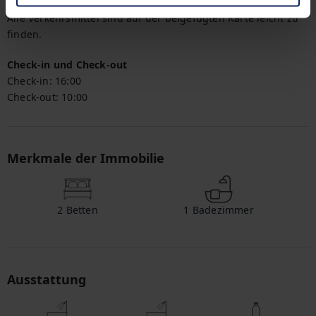
hervorragende Anbindungen an die gesamte Umgebung. 
Alle Verkehrsmittel sind auf der beigefügten Karte leicht zu 
finden.
Check-in und Check-out
Check-in:
16:00
Check-out:
10:00
Merkmale der Immobilie
2
Betten
1
Badezimmer
Ausstattung