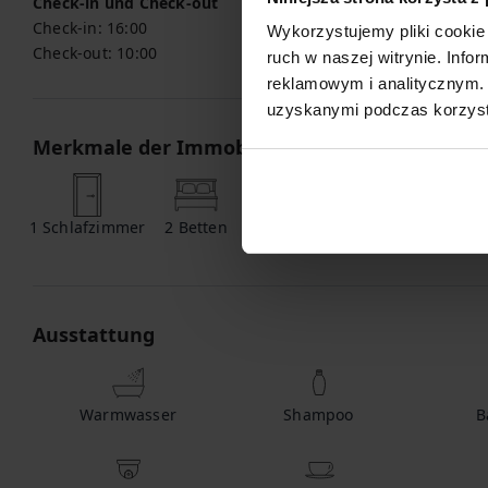
Check-in und Check-out
Check-in:
16:00
Wykorzystujemy pliki cookie 
Check-out:
10:00
ruch w naszej witrynie. Inf
reklamowym i analitycznym. 
uzyskanymi podczas korzysta
Merkmale der Immobilie
1
Schlafzimmer
2
Betten
1
Badezimmer
Ausstattung
Warmwasser
Shampoo
B