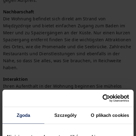
gegen Aufpreis.
Nachbarschaft
Die Wohnung befindet sich direkt am Strand von 
Międzyzdroje und bietet einfachen Zugang zum Baden im 
Meer und zu Spaziergängen an der Küste. Nur einen kurzen 
Spaziergang entfernt finden Sie die wichtigsten Attraktionen 
des Ortes, wie die Promenade und die Seebrücke. Zahlreiche 
Restaurants und Dienstleistungen sind ebenfalls in der 
Nähe, so dass Sie alles, was Sie brauchen, in Reichweite 
haben.
Interaktion
Ihren Aufenthalt in der Wohnung beginnen Sie mühelos 
dank des bereitgestellten Starter-Sets (alle Details finden Sie 
in den FAQ).

Benötigen Sie eine Rechnung für die Übernachtung? Sie 
Zgoda
Szczegóły
O plikach cookies
erhalten sie problemlos bei der Buchung.

Derzeit finden im Gebäude Renovierungsarbeiten statt, die 