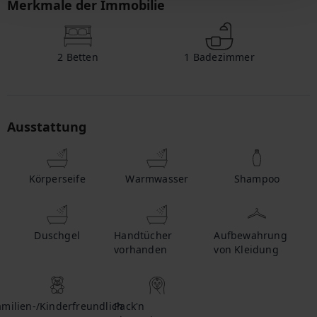
Merkmale der Immobilie
2
Betten
1
Badezimmer
Ausstattung
Körperseife
Warmwasser
Shampoo
Duschgel
Handtücher
Aufbewahrung
vorhanden
von Kleidung
amilien-/Kinderfreundlich
Pack'n