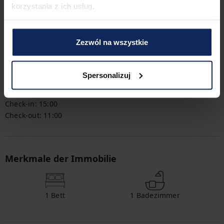
korzystania z ich usług.
Herumkommen
Die Wohnung ist dank ihrer Nähe zu Straßenbahn- und 
Bushaltestellen, dem Bahnhof und dem Flughafen gut 
Zezwól na wszystkie
angebunden, so dass man leicht in die Stadt und aus der 
Stadt heraus reisen kann. Sie können alle Verkehrsmittel 
leicht auf dem verfügbaren Plan finden.
Spersonalizuj
Check-in und Check-out
Check-in:
15:00
Check-out:
11:00
Merkmale der Immobilie
1
Bett
1
Badezimmer